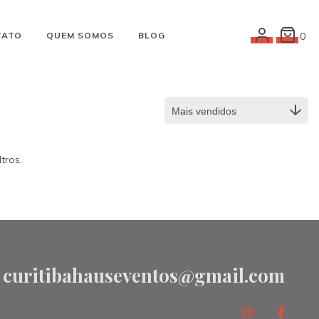
TATO
QUEM SOMOS
BLOG
0
tros.
curitibahauseventos@gmail.com